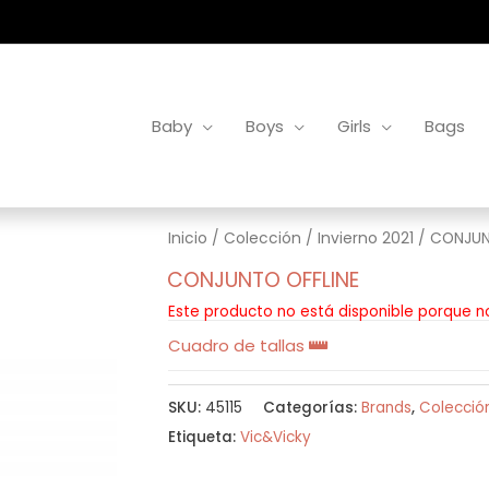
Baby
Boys
Girls
Bags
Inicio
/
Colección
/
Invierno 2021
/ CONJUN
CONJUNTO OFFLINE
Este producto no está disponible porque n
Cuadro de tallas
SKU:
45115
Categorías:
Brands
,
Colecció
Etiqueta:
Vic&Vicky