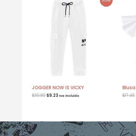
Sale!
JOGGER NOW IS VICKY
Blusa 
$
30.80
$
9.23
$
17.45
Iva incluido