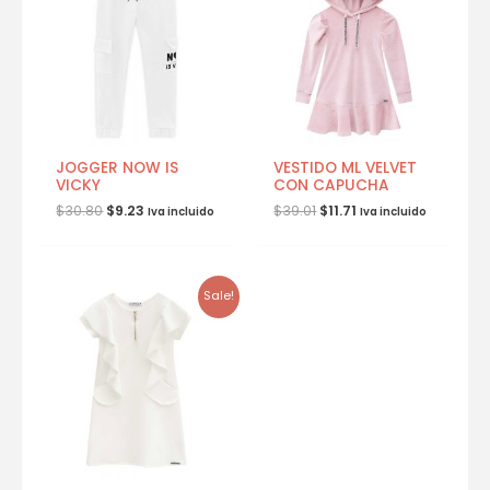
JOGGER NOW IS
VESTIDO ML VELVET
VICKY
CON CAPUCHA
$
30.80
$
9.23
$
39.01
$
11.71
Iva incluido
Iva incluido
Sale!