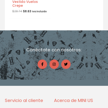
Vestido Vuelos
Crepe
$
28.74
$
8.63
Iva incluido
Conéctate con nosotros:
F
I
T
a
n
w
c
s
i
e
t
t
b
a
t
o
g
e
o
r
r
k
a
-
m
f
Servicio al cliente
Acerca de MINI US