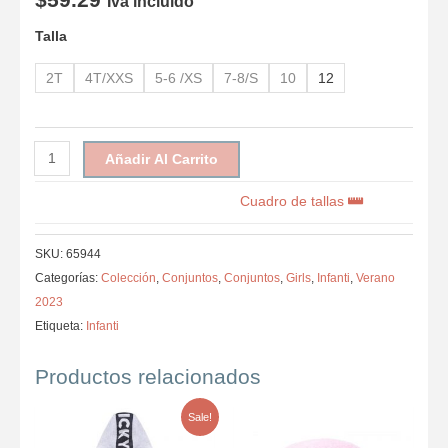
Iva incluido
Talla
2T
4T/XXS
5-6 /XS
7-8/S
10
12
Añadir Al Carrito
Cuadro de tallas
SKU:
65944
Categorías:
Colección
,
Conjuntos
,
Conjuntos
,
Girls
,
Infanti
,
Verano
2023
Etiqueta:
Infanti
Productos relacionados
Sale!