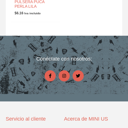
PULSERA PUCA
PERLA LILA
$
6.16
Iva incluido
Conéctate con nosotros:
F
I
T
a
n
w
c
s
i
e
t
t
b
a
t
o
g
e
o
r
r
k
a
-
m
f
Servicio al cliente
Acerca de MINI US