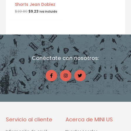
Shorts Jean Doblez
$
30.80
$
9.23
Iva incluido
Conéctate con nosotros:
F
I
T
a
n
w
c
s
i
e
t
t
b
a
t
o
g
e
o
r
r
k
a
-
m
f
Servicio al cliente
Acerca de MINI US