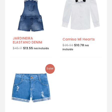
JARDINEIRA
Camisa Ml Hearts
ELASTANO DENIM
$
35.93
$
10.78
Iva
$
45.17
$
13.55
Iva incluido
incluido
Sale!