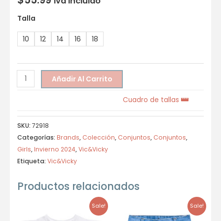
Iva incluido
Talla
10
12
14
16
18
Añadir Al Carrito
Cuadro de tallas
SKU:
72918
Categorías:
Brands
,
Colección
,
Conjuntos
,
Conjuntos
,
Girls
,
Invierno 2024
,
Vic&Vicky
Etiqueta:
Vic&Vicky
Productos relacionados
Sale!
Sale!