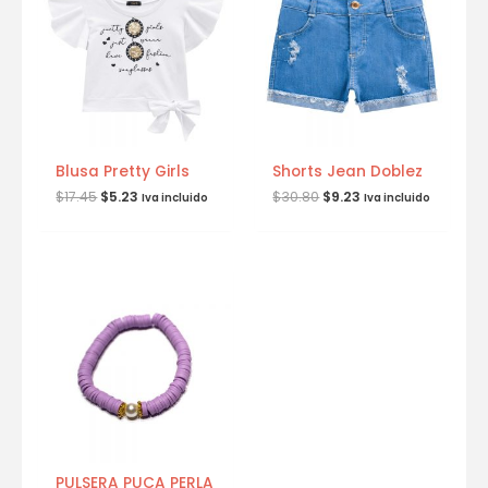
Blusa Pretty Girls
Shorts Jean Doblez
$
17.45
$
5.23
$
30.80
$
9.23
Iva incluido
Iva incluido
PULSERA PUCA PERLA