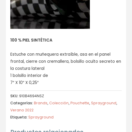
100 % PIEL SINTÉTICA
Estuche con muñequera extraíble, asa en el panel
frontal, cierre con cremallera, bolsillo oculto secreto en
la costura lateral
1 bolsillo interior de
7″ X 10″ X 0,25″
SKU:
910B4694NSZ
Categorías:
Brands
,
Colección
,
Pouchette
,
Sprayground
,
Verano 2022
Etiqueta:
Sprayground