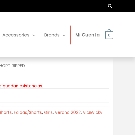
Buscar
Accessories
Brands
Mi Cuenta
0
HORT RIPPED
o quedan existencias.
Shorts
,
Faldas/Shorts
,
Girls
,
Verano 2022
,
Vic&Vicky