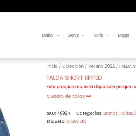
Baby
Boys
Girls
Bags
Inicio
/
Colección
/
Verano 2022
/ FALDA S
FALDA SHORT RIPPED
Este producto no está disponible porque n
Cuadro de tallas
SKU:
48924
Categorías:
Brands
,
Faldas/
Etiqueta:
Vic&Vicky