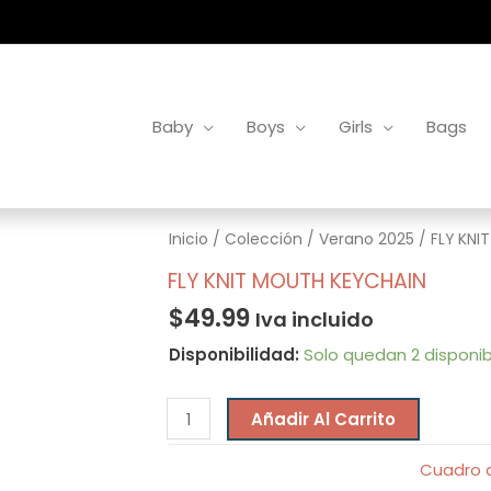
Baby
Boys
Girls
Bags
FLY
Inicio
/
Colección
/
Verano 2025
/ FLY KNI
KNIT
FLY KNIT MOUTH KEYCHAIN
MOUTH
$
49.99
Iva incluido
KEYCHAIN
Disponibilidad:
Solo quedan 2 disponib
cantidad
Añadir Al Carrito
Cuadro d