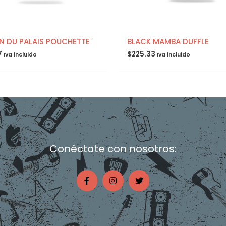
N DU PALAIS POUCHETTE
BLACK MAMBA DUFFLE
7
$
225.33
Iva incluido
Iva incluido
Conéctate con nosotros:
F
I
T
a
n
w
c
s
i
e
t
t
b
a
t
o
g
e
o
r
r
k
a