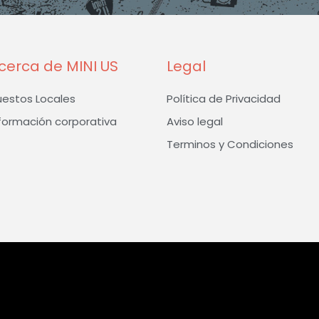
-
m
f
cerca de MINI US
Legal
uestos Locales
Política de Privacidad
formación corporativa
Aviso legal
Terminos y Condiciones