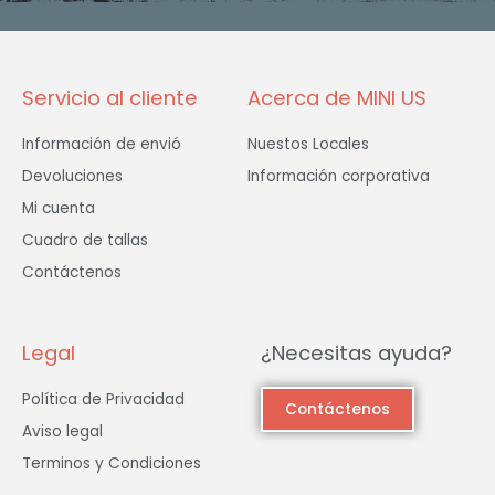
o
r
r
k
a
-
m
f
Servicio al cliente
Acerca de MINI US
Información de envió
Nuestos Locales
Devoluciones
Información corporativa
Mi cuenta
Cuadro de tallas
Contáctenos
Legal
¿Necesitas ayuda?
Política de Privacidad
Contáctenos
Aviso legal
Terminos y Condiciones