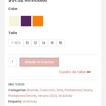
Iva incluido
Color
Talla
7-8/S
10
12
14
16
18
Añadir Al Carrito
Cuadro de tallas
SKU:
53625
Categorías:
Brands
,
Colección
,
Girls
,
Pantalones/Jeans
,
Pantalones/Shorts
,
Verano 2023
,
Vic&Vicky
Etiqueta:
Vic&Vicky