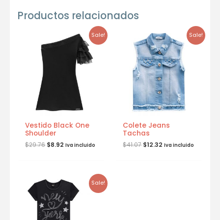
Productos relacionados
Sale!
Sale!
Vestido Black One
Colete Jeans
Shoulder
Tachas
$
29.76
$
8.92
$
41.07
$
12.32
Iva incluido
Iva incluido
Sale!