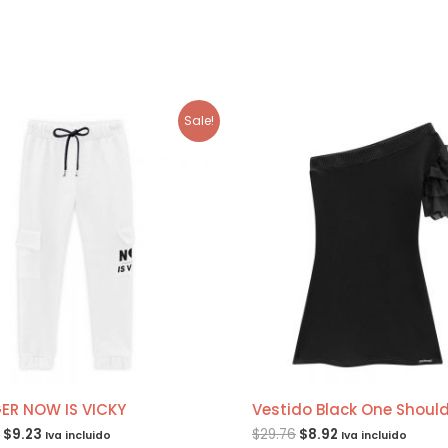
Sale!
R NOW IS VICKY
Vestido Black One Shoul
$
9.23
$
29.76
$
8.92
Iva incluido
Iva incluido