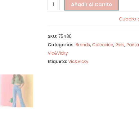
Añadir Al Carrito
Cuadro d
SKU:
75486
Categorías:
Brands
,
Colección
,
Girls
,
Panta
Vic&Vicky
Etiqueta:
Vic&Vicky