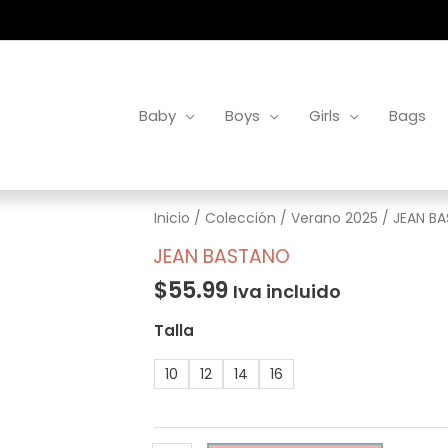
Baby
Boys
Girls
Bags
JEAN
Inicio
/
Colección
/
Verano 2025
/ JEAN B
BASTANO
JEAN BASTANO
cantidad
$
55.99
Iva incluido
Talla
10
12
14
16