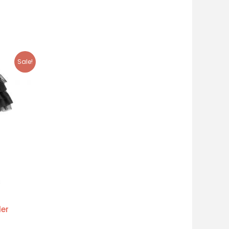
Sale!
der