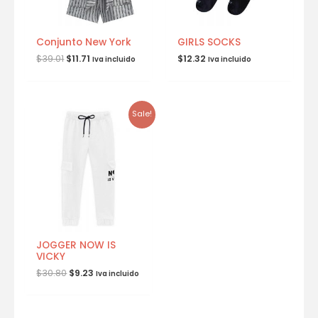
Conjunto New York
GIRLS SOCKS
$
39.01
$
11.71
$
12.32
Iva incluido
Iva incluido
Sale!
JOGGER NOW IS
VICKY
$
30.80
$
9.23
Iva incluido