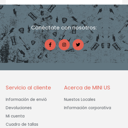
Conéctate con nosotros:
F
I
T
a
n
w
c
s
i
e
t
t
b
a
t
o
g
e
o
r
r
k
a
-
m
f
Servicio al cliente
Acerca de MINI US
Información de envió
Nuestos Locales
Devoluciones
Información corporativa
Mi cuenta
Cuadro de tallas