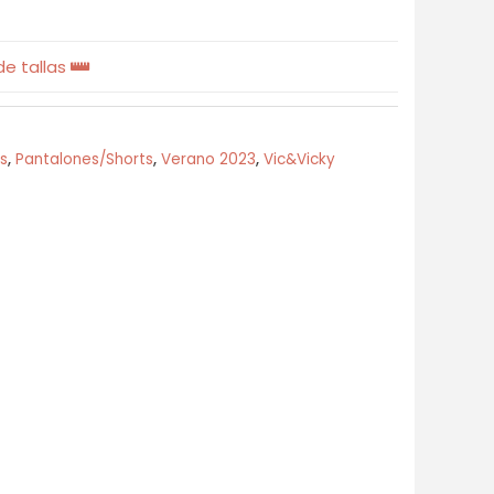
e tallas
s
,
Pantalones/Shorts
,
Verano 2023
,
Vic&Vicky