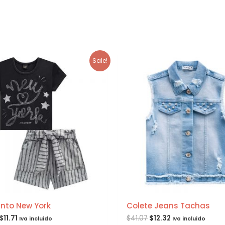
Sale!
nto New York
Colete Jeans Tachas
$
11.71
$
41.07
$
12.32
Iva incluido
Iva incluido