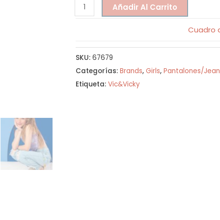
Añadir Al Carrito
Cuadro d
SKU:
67679
Categorías:
Brands
,
Girls
,
Pantalones/Jean
Etiqueta:
Vic&Vicky