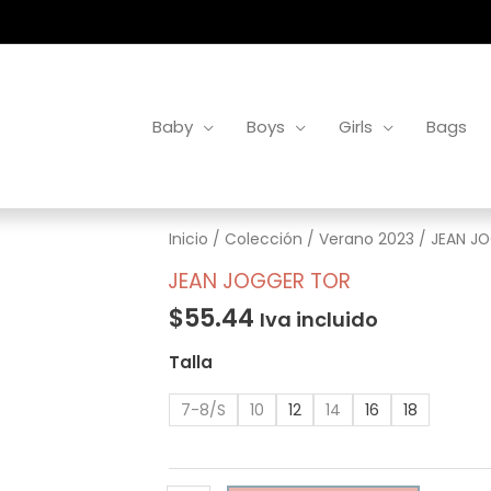
Baby
Boys
Girls
Bags
JEAN
Inicio
/
Colección
/
Verano 2023
/ JEAN J
JOGGER
JEAN JOGGER TOR
TOR
$
55.44
Iva incluido
cantidad
Talla
7-8/S
10
12
14
16
18