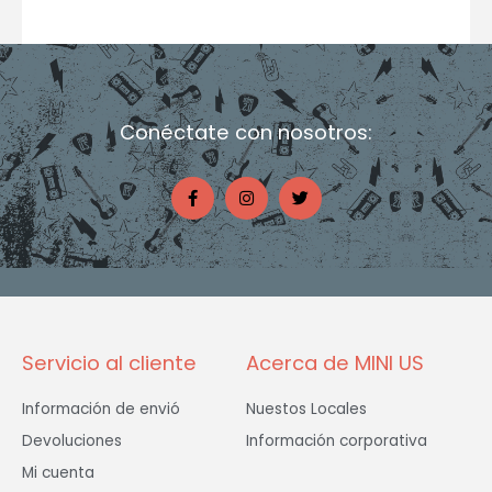
Conéctate con nosotros:
F
I
T
a
n
w
c
s
i
e
t
t
b
a
t
o
g
e
o
r
r
k
a
-
m
f
Servicio al cliente
Acerca de MINI US
Información de envió
Nuestos Locales
Devoluciones
Información corporativa
Mi cuenta