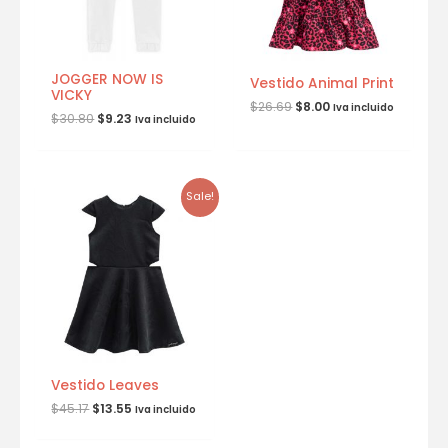
JOGGER NOW IS
Vestido Animal Print
VICKY
$
26.69
$
8.00
Iva incluido
$
30.80
$
9.23
Iva incluido
Sale!
Vestido Leaves
$
45.17
$
13.55
Iva incluido