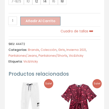
7-8/S
10
12
14
16
18
Añadir Al Carrito
Cuadro de tallas
SKU:
44472
Categorías:
Brands
,
Colección
,
Girls
,
Invierno 2021
,
Pantalones/Jeans
,
Pantalones/Shorts
,
Vic&Vicky
Etiqueta:
Vic&Vicky
Productos relacionados
Sale!
Sale!