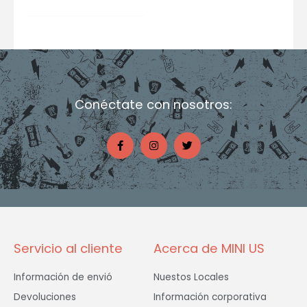
Conéctate con nosotros:
F
I
T
a
n
w
c
s
i
e
t
t
b
a
t
o
g
e
o
r
r
k
a
-
m
f
Servicio al cliente
Acerca de MINI US
Información de envió
Nuestos Locales
Devoluciones
Información corporativa