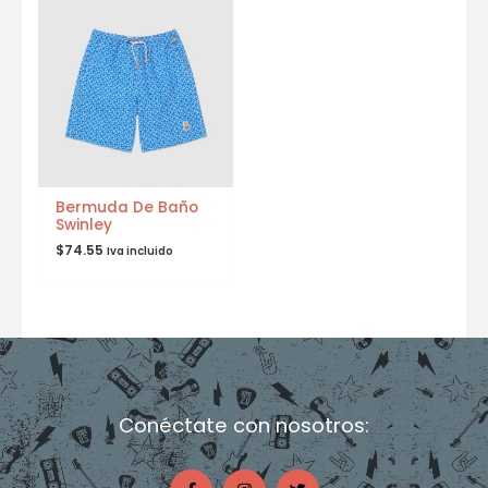
Bermuda De Baño
Swinley
$
74.55
Iva incluido
Conéctate con nosotros:
F
I
T
a
n
w