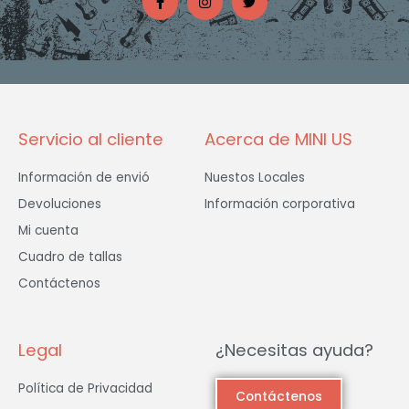
c
s
i
e
t
t
b
a
t
o
g
e
o
r
r
k
a
-
m
f
Servicio al cliente
Acerca de MINI US
Información de envió
Nuestos Locales
Devoluciones
Información corporativa
Mi cuenta
Cuadro de tallas
Contáctenos
Legal
¿Necesitas ayuda?
Política de Privacidad
Contáctenos