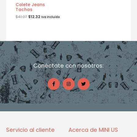
Colete Jeans
Tachas
$
41.07
$
12.32
Iva incluido
Conéctate con nosotros:
F
I
T
a
n
w
c
s
i
e
t
t
b
a
t
o
g
e
o
r
r
k
a
-
m
f
Servicio al cliente
Acerca de MINI US