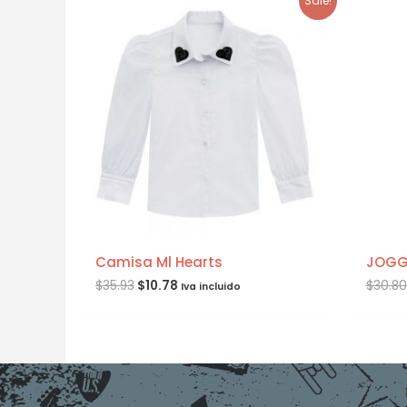
Sale!
Camisa Ml Hearts
JOGGE
$
35.93
$
10.78
$
30.80
Iva incluido