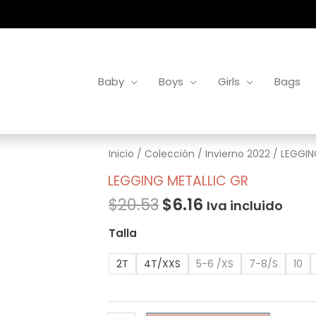
Baby
Boys
Girls
Bags
LEGGING
Inicio
/
Colección
/
Invierno 2022
/ LEGGIN
METALLIC
LEGGING METALLIC GR
GR
$
20.53
$
6.16
Iva incluido
cantidad
Talla
2T
4T/XXS
5-6 /XS
7-8/S
10