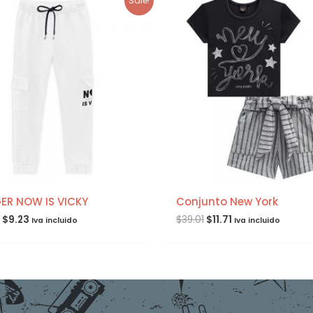
Sale!
R NOW IS VICKY
Conjunto New York
$
9.23
$
39.01
$
11.71
Iva incluido
Iva incluido