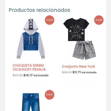
Productos relacionados
Sale!
Sale!
CHAQUETA DENIM
Conjunto New York
VIC&VICKY FRANJA
$
39.01
$
11.71
Iva incluido
$
47.22
$
14.17
Iva incluido
Sale!