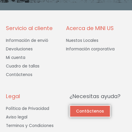
o
r
r
k
a
-
m
f
Servicio al cliente
Acerca de MINI US
Información de envió
Nuestos Locales
Devoluciones
Información corporativa
Mi cuenta
Cuadro de tallas
Contáctenos
Legal
¿Necesitas ayuda?
Política de Privacidad
Contáctenos
Aviso legal
Terminos y Condiciones