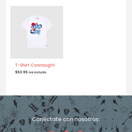
T-Shirt Connaught
$
53.95
Iva incluido
Conéctate con nosotros:
F
I
T