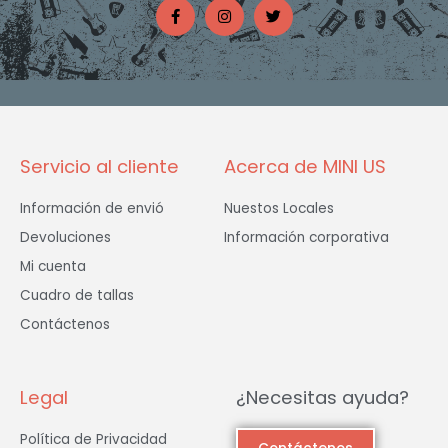
a
n
w
c
s
i
e
t
t
b
a
t
o
g
e
o
r
r
k
a
-
m
f
Servicio al cliente
Acerca de MINI US
Información de envió
Nuestos Locales
Devoluciones
Información corporativa
Mi cuenta
Cuadro de tallas
Contáctenos
Legal
¿Necesitas ayuda?
Política de Privacidad