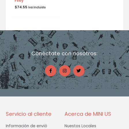
Filey
$
74.55
Iva incluido
Conéctate con nosotros:
F
I
T
a
n
w
c
s
i
e
t
t
b
a
t
o
g
e
o
r
r
k
a
-
m
f
Servicio al cliente
Acerca de MINI US
Información de envió
Nuestos Locales