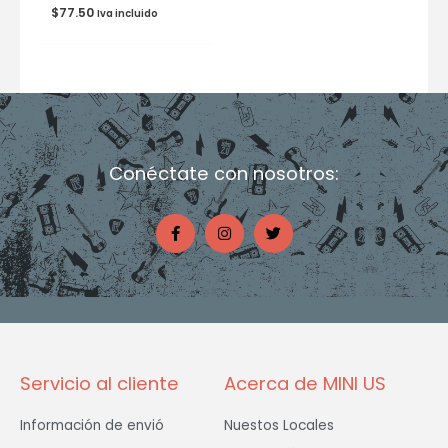
$
77.50
Iva incluido
Conéctate con nosotros:
F
I
T
a
n
w
c
s
i
e
t
t
b
a
t
o
g
e
o
r
r
k
a
-
m
f
Servicio al cliente
Acerca de MINI US
Información de envió
Nuestos Locales