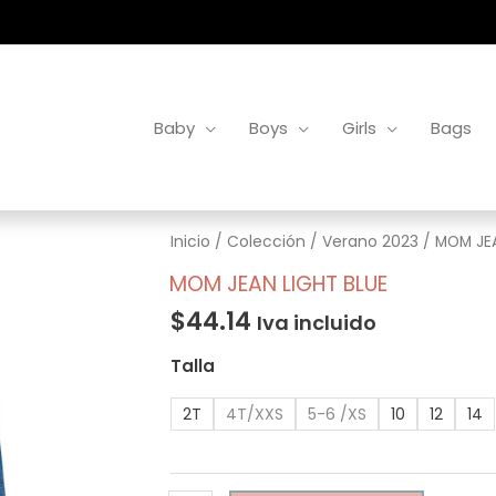
Baby
Boys
Girls
Bags
MOM
Inicio
/
Colección
/
Verano 2023
/ MOM JEA
JEAN
MOM JEAN LIGHT BLUE
LIGHT
$
44.14
Iva incluido
BLUE
cantidad
Talla
2T
4T/XXS
5-6 /XS
10
12
14