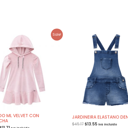
Sale!
DO ML VELVET CON
JARDINEIRA ELASTANO DE
CHA
$
45.17
$
13.55
Iva incluido
$
11.71