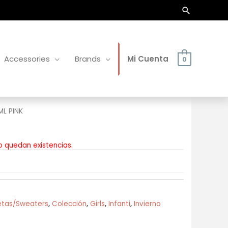
Buscar
Accessories
Brands
Mi Cuenta
0
ML PINK
o quedan existencias.
tas/Sweaters
,
Colección
,
Girls
,
Infanti
,
Invierno