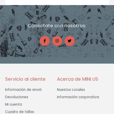
Conéctate con nosotros:
F
I
T
a
n
w
c
s
i
e
t
t
b
a
t
o
g
e
o
r
r
k
a
-
m
f
Servicio al cliente
Acerca de MINI US
Información de envió
Nuestos Locales
Devoluciones
Información corporativa
Mi cuenta
Cuadro de tallas