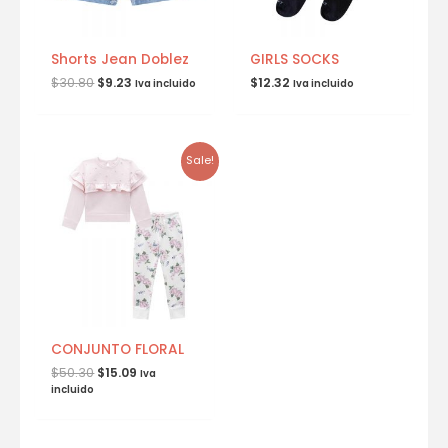
Shorts Jean Doblez
GIRLS SOCKS
$
30.80
$
9.23
$
12.32
Iva incluido
Iva incluido
Sale!
CONJUNTO FLORAL
$
50.30
$
15.09
Iva
incluido