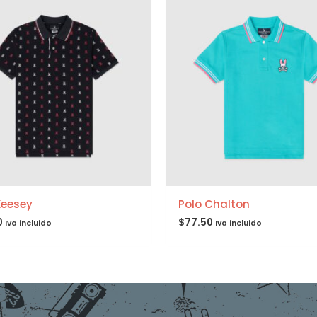
Keesey
Polo Chalton
0
$
77.50
Iva incluido
Iva incluido