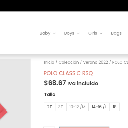
Baby
Boys
Girls
Bags
POLO
Inicio
/
Colección
/
Verano 2022
/ POLO C
CLASSIC
POLO CLASSIC RSQ
RSQ
$
68.67
Iva incluido
cantidad
Talla
2T
3T
10-12 /M
14-16 /L
18