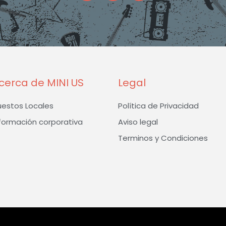
e
t
t
b
a
t
o
g
e
o
r
r
k
a
-
m
f
cerca de MINI US
Legal
uestos Locales
Política de Privacidad
formación corporativa
Aviso legal
Terminos y Condiciones