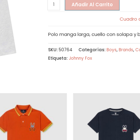
Añadir Al Carrito
Cuadro d
Polo manga larga, cuello con solapa y b
SKU:
50764
Categorías:
Boys
,
Brands
,
Co
Etiqueta:
Johnny Fox