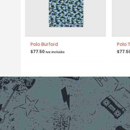
Polo Burford
Polo 
$
77.50
$
77.5
Iva incluido