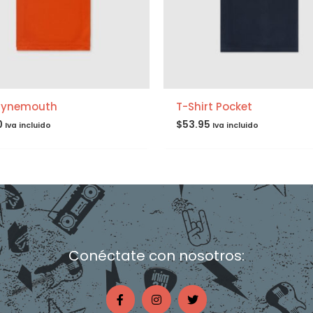
Tynemouth
T-Shirt Pocket
0
$
53.95
Iva incluido
Iva incluido
Conéctate con nosotros:
F
I
T
a
n
w
c
s
i