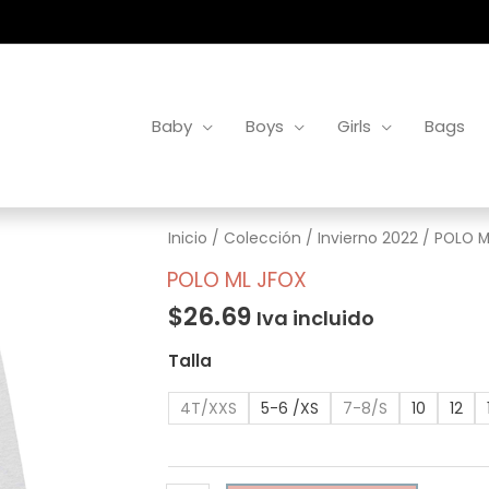
Baby
Boys
Girls
Bags
POLO
Inicio
/
Colección
/
Invierno 2022
/ POLO M
ML
POLO ML JFOX
JFOX
$
26.69
Iva incluido
cantidad
Talla
4T/XXS
5-6 /XS
7-8/S
10
12