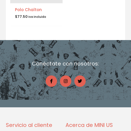
Polo Chalton
$
77.50
Iva incluido
Conéctate con nosotros:
F
I
T
a
n
w
c
s
i
e
t
t
b
a
t
o
g
e
o
r
r
k
a
-
m
f
Servicio al cliente
Acerca de MINI US