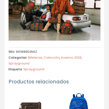
SKU:
910W8902NSZ
Categorías:
Billeteras
,
Colección
,
Invierno 2026
,
Sprayground
Etiqueta:
Sprayground
Productos relacionados