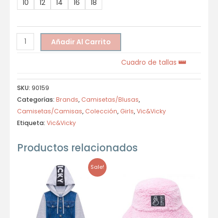
10
12
14
16
18
Añadir Al Carrito
Cuadro de tallas
SKU:
90159
Categorías:
Brands
,
Camisetas/Blusas
,
Camisetas/Camisas
,
Colección
,
Girls
,
Vic&Vicky
Etiqueta:
Vic&Vicky
Productos relacionados
Sale!