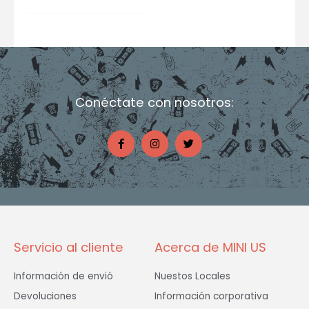
Conéctate con nosotros:
F
I
T
a
n
w
c
s
i
e
t
t
b
a
t
o
g
e
o
r
r
k
a
-
m
f
Servicio al cliente
Acerca de MINI US
Información de envió
Nuestos Locales
Devoluciones
Información corporativa