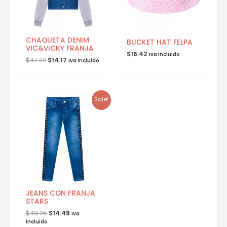
CHAQUETA DENIM
BUCKET HAT FELPA
VIC&VICKY FRANJA
$
16.42
Iva incluido
$
47.22
$
14.17
Iva incluido
Sale!
JEANS CON FRANJA
STARS
$
48.25
$
14.48
Iva
incluido