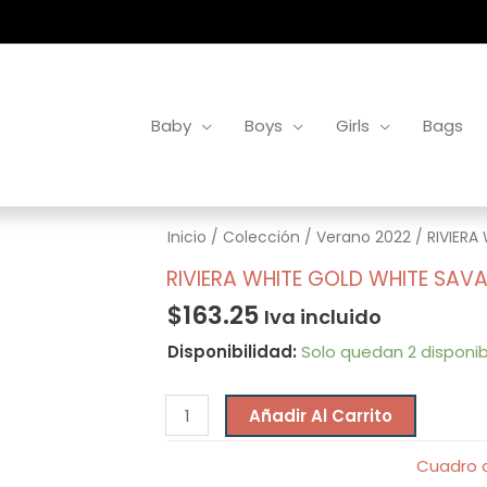
Baby
Boys
Girls
Bags
RIVIERA
Inicio
/
Colección
/
Verano 2022
/ RIVIERA
WHITE
RIVIERA WHITE GOLD WHITE SAV
GOLD
$
163.25
Iva incluido
WHITE
Disponibilidad:
Solo quedan 2 disponib
SAVAGE
cantidad
Añadir Al Carrito
Cuadro d