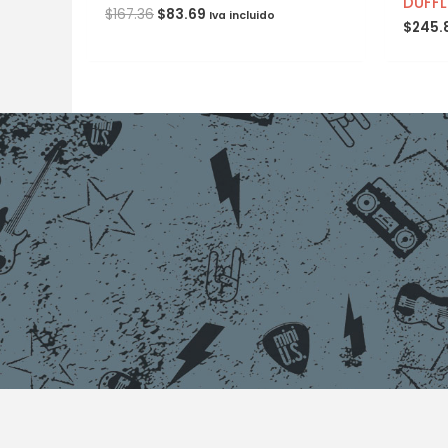
DUFFL
$
167.36
$
83.69
Iva incluido
$
245.