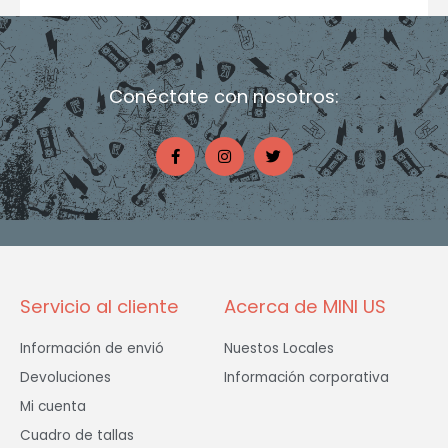
Conéctate con nosotros:
F
I
T
a
n
w
c
s
i
e
t
t
b
a
t
o
g
e
o
r
r
k
a
-
m
f
Servicio al cliente
Acerca de MINI US
Información de envió
Nuestos Locales
Devoluciones
Información corporativa
Mi cuenta
Cuadro de tallas