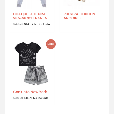
CHAQUETA DENIM
PULSERA CORDON
VIC&VICKY FRANJA
ARCOIRIS
$
47.22
$
14.17
Iva incluido
Sale!
Conjunto New York
$
39.01
$
11.71
Iva incluido