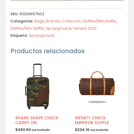
SKU:
910D4657NSZ
Categorías:
Bags
,
Brands
,
Colección
,
Duffles/Mini Duffle
,
Duffles/Mini Duffle
,
Sprayground
,
Verano 2022
Etiqueta:
Sprayground
Productos relacionados
SHARK SHAPE CHECK
INFINITI CHECK
CARRY ON
EMPEROR DUFFLE
$
490.80
$
204.16
Iva incluido
Iva incluido