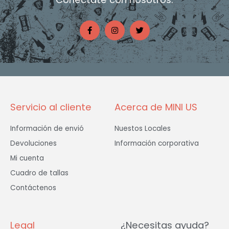
F
I
T
a
n
w
c
s
i
e
t
t
b
a
t
o
g
e
o
r
r
k
a
-
m
f
Servicio al cliente
Acerca de MINI US
Información de envió
Nuestos Locales
Devoluciones
Información corporativa
Mi cuenta
Cuadro de tallas
Contáctenos
Legal
¿Necesitas ayuda?