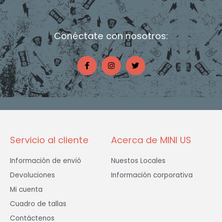
Conéctate con nosotros:
F
I
T
a
n
w
c
s
i
e
t
t
b
a
t
o
g
e
o
r
r
k
a
-
m
f
Servicio al cliente
Acerca de MINI US
Información de envió
Nuestos Locales
Devoluciones
Información corporativa
Mi cuenta
Cuadro de tallas
Contáctenos