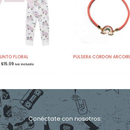
UNTO FLORAL
PULSERA CORDON ARCOIR
$
15.09
Iva incluido
Conéctate con nosotros:
F
I
T