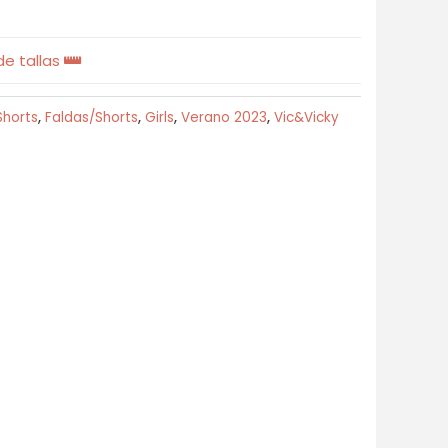
e tallas
Shorts
,
Faldas/Shorts
,
Girls
,
Verano 2023
,
Vic&Vicky