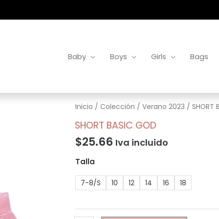
Baby
Boys
Girls
Bags
SHORT
Inicio
/
Colección
/
Verano 2023
/ SHORT 
BASIC
SHORT BASIC GOD
GOD
$
25.66
Iva incluido
cantidad
Talla
7-8/S
10
12
14
16
18