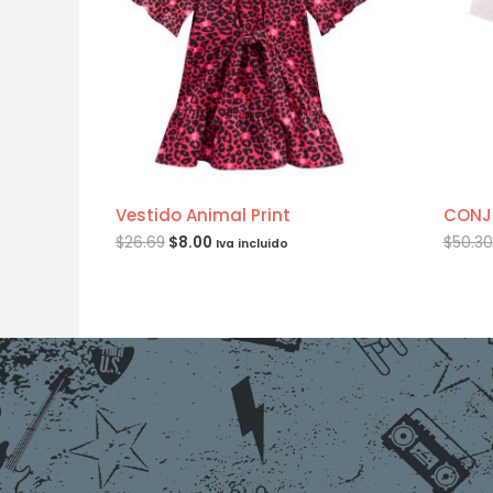
Vestido Animal Print
CONJ
$
26.69
$
8.00
$
50.30
Iva incluido