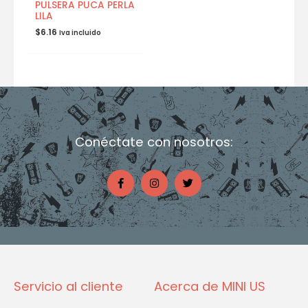
PULSERA PUCA PERLA
LILA
$
6.16
Iva incluido
Conéctate con nosotros:
F
I
T
a
n
w
c
s
i
e
t
t
b
a
t
o
g
e
o
r
r
k
a
-
m
f
Servicio al cliente
Acerca de MINI US