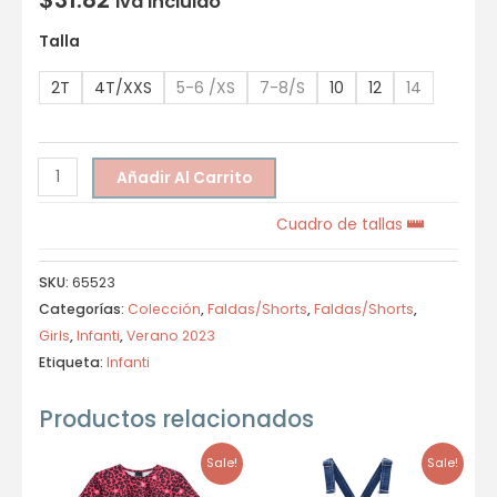
Iva incluido
Talla
2T
4T/XXS
5-6 /XS
7-8/S
10
12
14
Añadir Al Carrito
Cuadro de tallas
SKU:
65523
Categorías:
Colección
,
Faldas/Shorts
,
Faldas/Shorts
,
Girls
,
Infanti
,
Verano 2023
Etiqueta:
Infanti
Productos relacionados
Sale!
Sale!