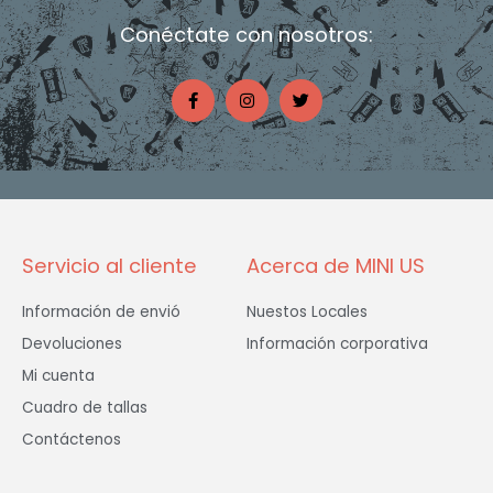
Conéctate con nosotros:
F
I
T
a
n
w
c
s
i
e
t
t
b
a
t
o
g
e
o
r
r
k
a
-
m
f
Servicio al cliente
Acerca de MINI US
Información de envió
Nuestos Locales
Devoluciones
Información corporativa
Mi cuenta
Cuadro de tallas
Contáctenos