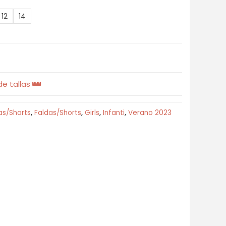
12
14
e tallas
as/Shorts
,
Faldas/Shorts
,
Girls
,
Infanti
,
Verano 2023