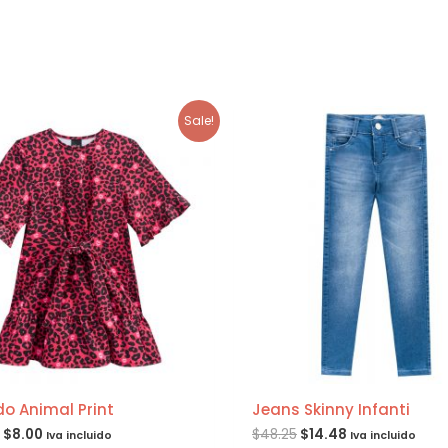
Sale!
do Animal Print
Jeans Skinny Infanti
$
8.00
$
48.25
$
14.48
Iva incluido
Iva incluido