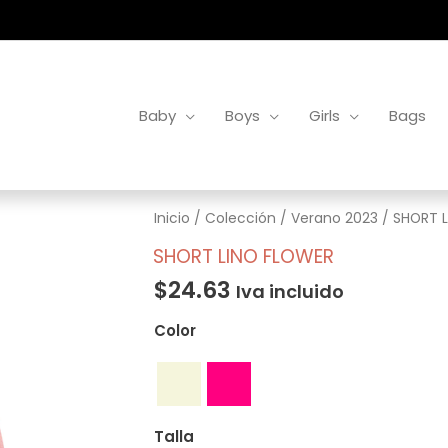
Baby
Boys
Girls
Bags
SHORT
Inicio
/
Colección
/
Verano 2023
/ SHORT 
LINO
SHORT LINO FLOWER
FLOWER
$
24.63
Iva incluido
cantidad
Color
Talla