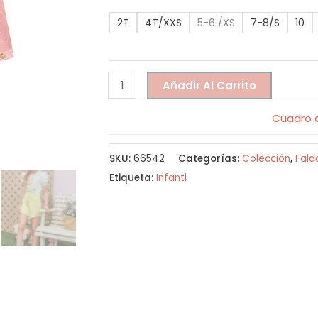
2T
4T/XXS
5-6 /XS
7-8/S
10
Añadir Al Carrito
Cuadro d
SKU:
66542
Categorías:
Colección
,
Fald
Etiqueta:
Infanti