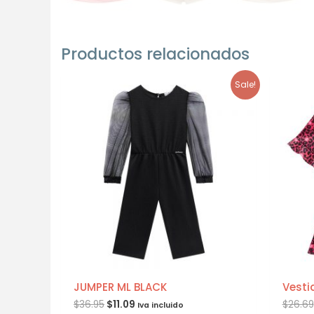
Productos relacionados
Sale!
JUMPER ML BLACK
Vesti
$
36.95
$
11.09
$
26.69
Iva incluido