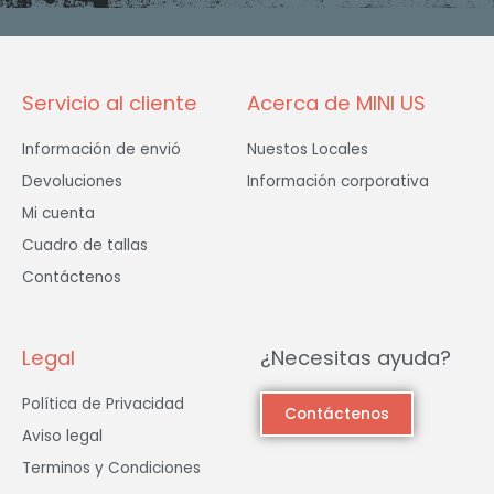
o
r
r
k
a
-
m
f
Servicio al cliente
Acerca de MINI US
Información de envió
Nuestos Locales
Devoluciones
Información corporativa
Mi cuenta
Cuadro de tallas
Contáctenos
Legal
¿Necesitas ayuda?
Política de Privacidad
Contáctenos
Aviso legal
Terminos y Condiciones