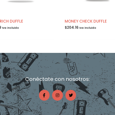
 RICH DUFFLE
MONEY CHECK DUFFLE
9
$
204.16
Iva incluido
Iva incluido
Conéctate con nosotros:
F
I
T
a
n
w
c
s
i
e
t
t
b
a
t
o
g
e
o
r
r