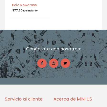
Polo Rowcross
$
77.50
Iva incluido
Conéctate con nosotros:
F
I
T
a
n
w
c
s
i
e
t
t
b
a
t
o
g
e
o
r
r
k
a
-
m
f
Servicio al cliente
Acerca de MINI US