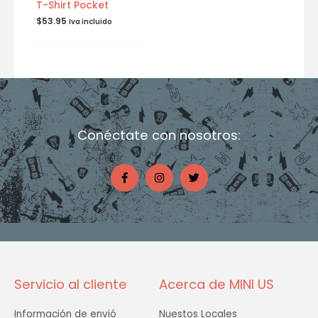
T-Shirt Pocket
$
53.95
Iva incluido
Conéctate con nosotros:
F
I
T
a
n
w
c
s
i
e
t
t
b
a
t
o
g
e
o
r
r
k
a
-
m
f
Servicio al cliente
Acerca de MINI US
Información de envió
Nuestos Locales