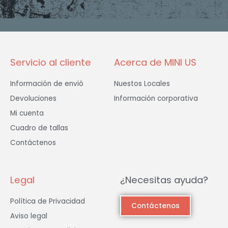
b
a
t
o
g
e
o
r
r
k
a
-
m
f
Servicio al cliente
Acerca de MINI US
Información de envió
Nuestos Locales
Devoluciones
Información corporativa
Mi cuenta
Cuadro de tallas
Contáctenos
Legal
¿Necesitas ayuda?
Política de Privacidad
Contáctenos
Aviso legal