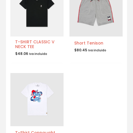
T-SHIRT CLASSIC V
Short Tenison
NECK TEE
$
80.45
Iva incluido
$
48.06
Iva incluido
T-Shirt Connaught