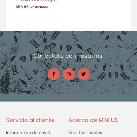
$
53.95
Iva incluido
Conéctate con nosotros:
F
I
T
a
n
w
c
s
i
e
t
t
b
a
t
o
g
e
o
r
r
k
a
-
m
f
Servicio al cliente
Acerca de MINI US
Información de envió
Nuestos Locales