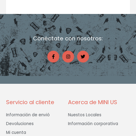
Conéctate con nosotros:
F
I
T
a
n
w
c
s
i
e
t
t
b
a
t
o
g
e
o
r
r
k
a
-
m
f
Servicio al cliente
Acerca de MINI US
Información de envió
Nuestos Locales
Devoluciones
Información corporativa
Mi cuenta