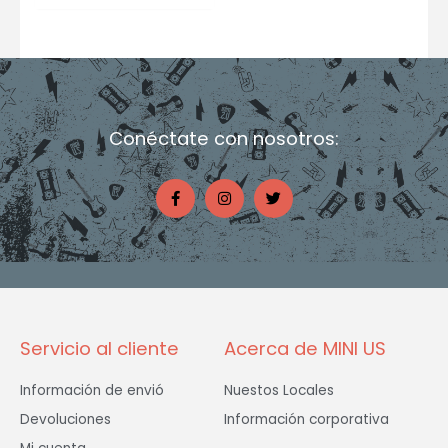
Conéctate con nosotros:
F
I
T
a
n
w
c
s
i
e
t
t
b
a
t
o
g
e
o
r
r
k
a
-
m
f
Servicio al cliente
Acerca de MINI US
Información de envió
Nuestos Locales
Devoluciones
Información corporativa