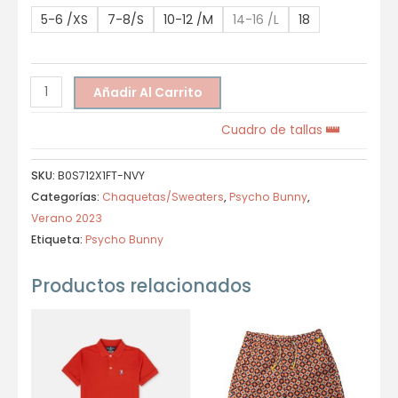
5-6 /XS
7-8/S
10-12 /M
14-16 /L
18
Añadir Al Carrito
Cuadro de tallas
SKU:
B0S712X1FT-NVY
Categorías:
Chaquetas/Sweaters
,
Psycho Bunny
,
Verano 2023
Etiqueta:
Psycho Bunny
Productos relacionados