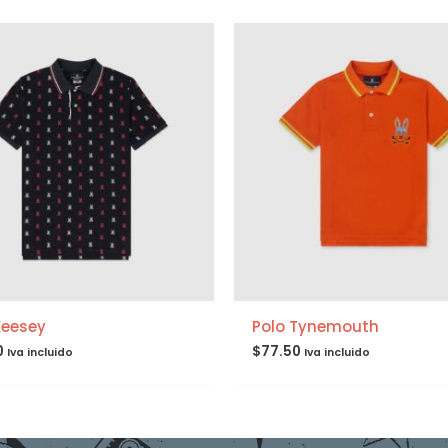
Keesey
Polo Tynemouth
0
$
77.50
Iva incluido
Iva incluido