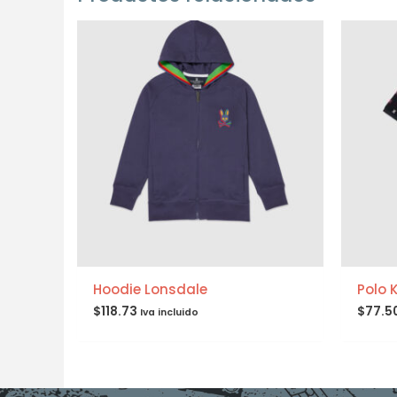
Hoodie Lonsdale
Polo 
$
118.73
$
77.5
Iva incluido