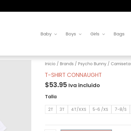
Baby
Boys
Girls
Bags
T-
Inicio
/
Brands
/
Psycho Bunny
/
Camiseta
Shirt
T-SHIRT CONNAUGHT
Connaught
$
53.95
Iva incluido
cantidad
Talla
2T
3T
4T/XXS
5-6 /XS
7-8/S