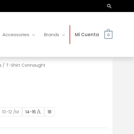
Buscar
Accessories
Brands
Mi Cuenta
0
s
/ T-Shirt Connaught
10-12 /M
14-16 /L
18