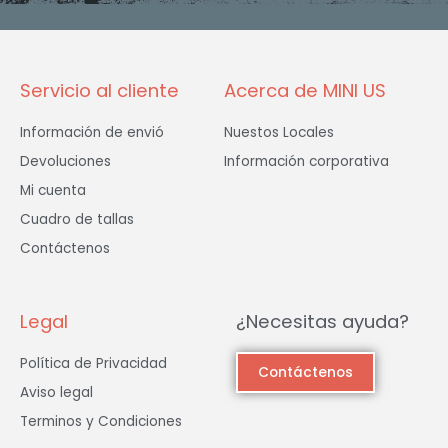
o
r
r
k
a
-
m
f
Servicio al cliente
Acerca de MINI US
Información de envió
Nuestos Locales
Devoluciones
Información corporativa
Mi cuenta
Cuadro de tallas
Contáctenos
Legal
¿Necesitas ayuda?
Política de Privacidad
Contáctenos
Aviso legal
Terminos y Condiciones