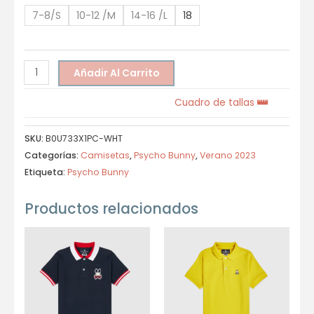
7-8/S
10-12 /M
14-16 /L
18
Añadir Al Carrito
Cuadro de tallas
SKU:
B0U733X1PC-WHT
Categorías:
Camisetas
,
Psycho Bunny
,
Verano 2023
Etiqueta:
Psycho Bunny
Productos relacionados