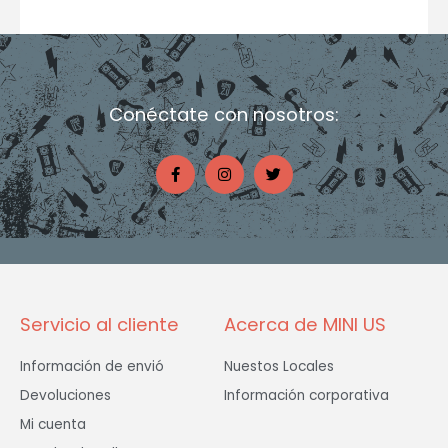
Conéctate con nosotros:
F
I
T
a
n
w
c
s
i
e
t
t
b
a
t
o
g
e
o
r
r
k
a
-
m
f
Servicio al cliente
Acerca de MINI US
Información de envió
Nuestos Locales
Devoluciones
Información corporativa
Mi cuenta